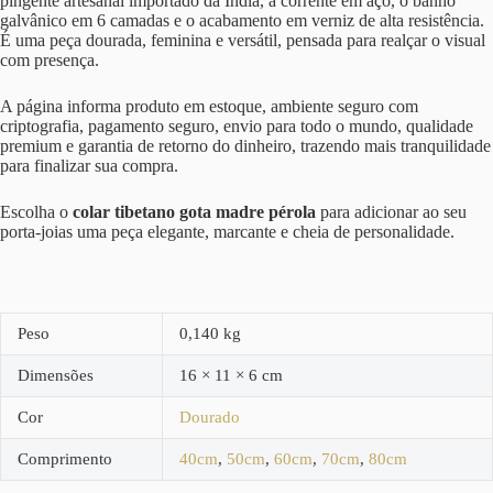
pingente artesanal importado da Índia, a corrente em aço, o banho
galvânico em 6 camadas e o acabamento em verniz de alta resistência.
É uma peça dourada, feminina e versátil, pensada para realçar o visual
com presença.
A página informa produto em estoque, ambiente seguro com
criptografia, pagamento seguro, envio para todo o mundo, qualidade
premium e garantia de retorno do dinheiro, trazendo mais tranquilidade
para finalizar sua compra.
Escolha o
colar tibetano gota madre pérola
para adicionar ao seu
porta-joias uma peça elegante, marcante e cheia de personalidade.
Peso
0,140 kg
Dimensões
16 × 11 × 6 cm
Cor
Dourado
Comprimento
40cm
,
50cm
,
60cm
,
70cm
,
80cm