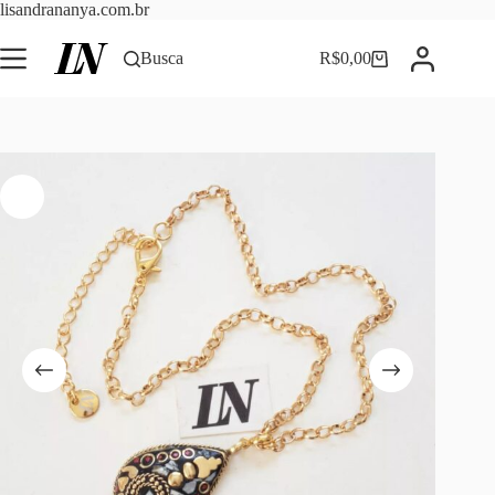
Pular
lisandrananya.com.br
para
o
Busca
R$
0,00
Carrinho
conteúdo