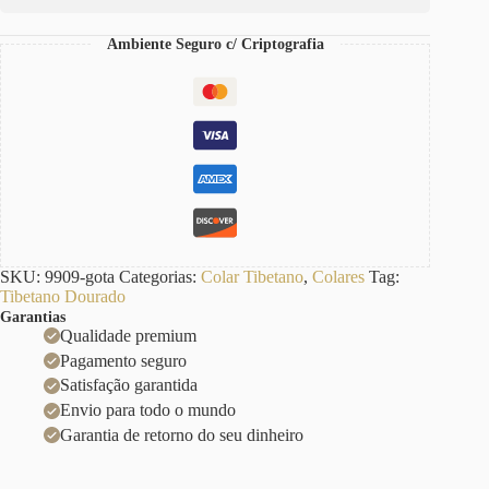
Banho
Ouro
Ambiente Seguro c/ Criptografia
18k
quantidade
SKU:
9909-gota
Categorias:
Colar Tibetano
,
Colares
Tag:
Tibetano Dourado
Garantias
Qualidade premium
Pagamento seguro
Satisfação garantida
Envio para todo o mundo
Garantia de retorno do seu dinheiro