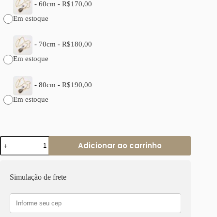
-
60cm
-
R$
170,00
Em estoque
-
70cm
-
R$
180,00
Em estoque
-
80cm
-
R$
190,00
Em estoque
Colar
Adicionar ao carrinho
Tibetano
Gota
Madre
Pérola
Simulação de frete
com
Caquinho
de
Cerâmica
e