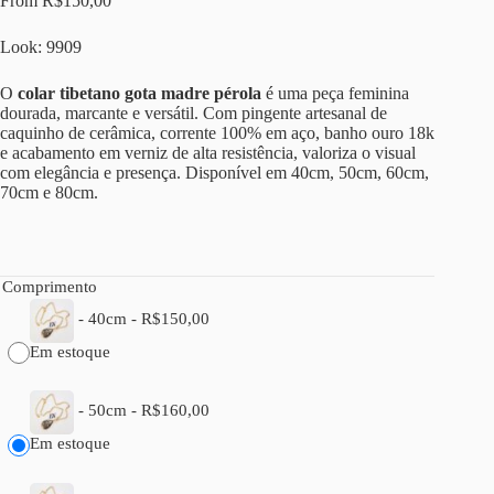
From
R$
150,00
Look: 9909
O
colar tibetano gota madre pérola
é uma peça feminina
dourada, marcante e versátil. Com pingente artesanal de
caquinho de cerâmica, corrente 100% em aço, banho ouro 18k
e acabamento em verniz de alta resistência, valoriza o visual
com elegância e presença. Disponível em 40cm, 50cm, 60cm,
70cm e 80cm.
Comprimento
-
40cm
-
R$
150,00
Em estoque
-
50cm
-
R$
160,00
Em estoque