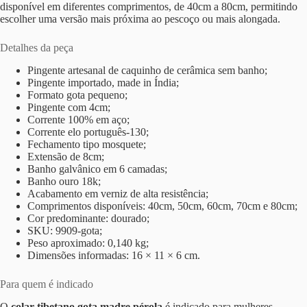
disponível em diferentes comprimentos, de 40cm a 80cm, permitindo
escolher uma versão mais próxima ao pescoço ou mais alongada.
Detalhes da peça
Pingente artesanal de caquinho de cerâmica sem banho;
Pingente importado, made in Índia;
Formato gota pequeno;
Pingente com 4cm;
Corrente 100% em aço;
Corrente elo português-130;
Fechamento tipo mosquete;
Extensão de 8cm;
Banho galvânico em 6 camadas;
Banho ouro 18k;
Acabamento em verniz de alta resistência;
Comprimentos disponíveis: 40cm, 50cm, 60cm, 70cm e 80cm;
Cor predominante: dourado;
SKU: 9909-gota;
Peso aproximado: 0,140 kg;
Dimensões informadas: 16 × 11 × 6 cm.
Para quem é indicado
O
colar tibetano gota madre pérola
é indicado para mulheres