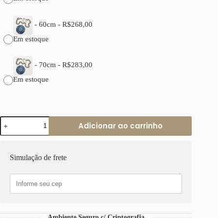
-
60cm
-
R$
268,00
Em estoque
-
70cm
-
R$
283,00
Em estoque
Colar
Adicionar ao carrinho
Tibetano
Caquinho
Cerâmica
Azul
Simulação de frete
Banho
Prateado
Elo
Português-
106
quantidade
Ambiente Seguro c/ Criptografia