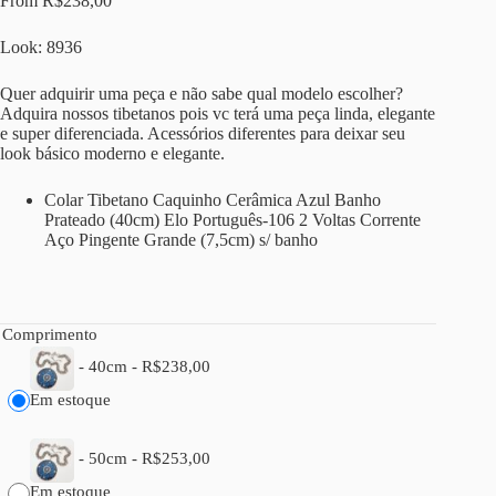
From
R$
238,00
Look: 8936
Quer adquirir uma peça e não sabe qual modelo escolher?
Adquira nossos tibetanos pois vc terá uma peça linda, elegante
e super diferenciada. Acessórios diferentes para deixar seu
look básico moderno e elegante.
Colar Tibetano Caquinho Cerâmica Azul Banho
Prateado (40cm) Elo Português-106 2 Voltas Corrente
Aço Pingente Grande (7,5cm) s/ banho
Comprimento
-
40cm
-
R$
238,00
Em estoque
-
50cm
-
R$
253,00
Em estoque