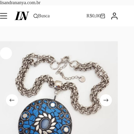
Pular
lisandrananya.com.br
para
o
Busca
R$
0,00
Carrinho
conteúdo