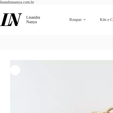
Pular
lisandrananya.com.br
para
o
conteúdo
Lisandra
Roupas
Kits e 
Nanya