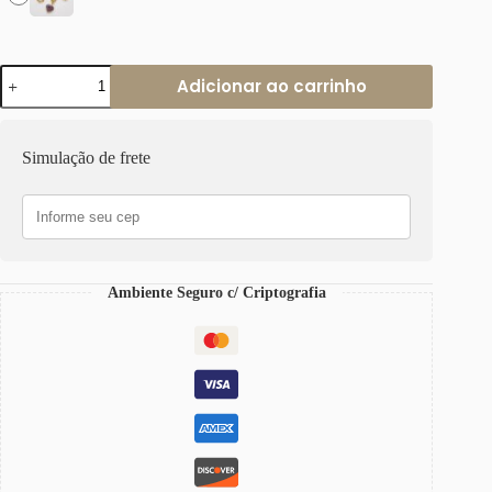
Colar
Adicionar ao carrinho
Coração
Pedra
Ametista
Corrente
Simulação de frete
Aço
Banho
Ouro
Elo
Português-
106
quantidade
Ambiente Seguro c/ Criptografia