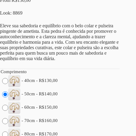
From
R$
130,00
Look: 8869
Eleve sua sabedoria e equilíbrio com o belo colar e pulseira
pingente de ametista. Esta pedra é conhecida por promover o
autoconhecimento e a clareza mental, ajudando a trazer
equilíbrio e harmonia para a vida. Com seu encanto elegante e
suas propriedades curativas, este colar e pulseira são a escolha
perfeita para quem busca um pouco mais de sabedoria e
equilíbrio em sua vida diária.
Comprimento
-
40cm
-
R$
130,00
-
50cm
-
R$
140,00
-
60cm
-
R$
150,00
-
70cm
-
R$
160,00
-
80cm
-
R$
170,00