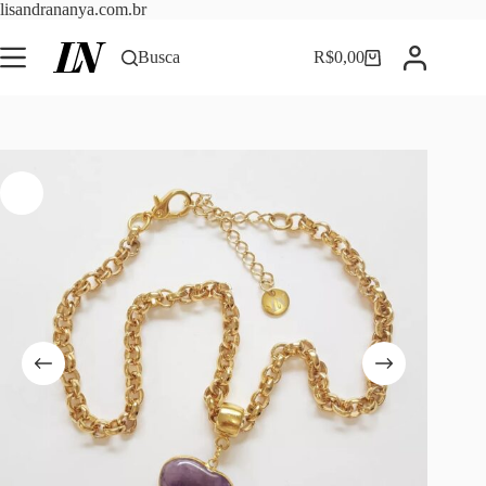
Pular
lisandrananya.com.br
para
o
Busca
R$
0,00
Carrinho
conteúdo