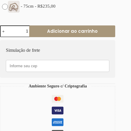
-
75cm
-
R$
235,00
Colar
Adicionar ao carrinho
Pingente
Cadeado
Removível
Banho
Simulação de frete
Prateado
Elo
Grumet-
117
Corrente
Aço
quantidade
Ambiente Seguro c/ Criptografia