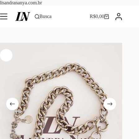
Pular
lisandrananya.com.br
para
o
Busca
R$
0,00
Carrinho
conteúdo