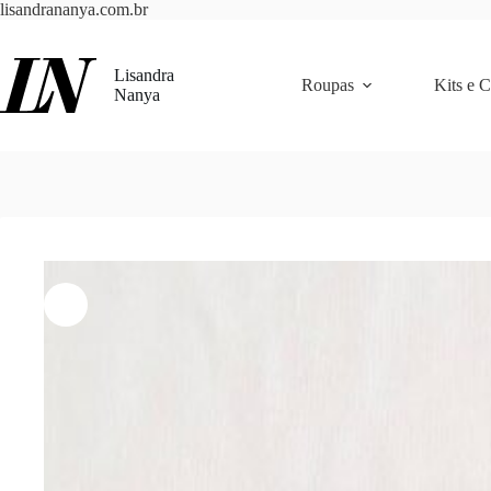
Pular
lisandrananya.com.br
para
o
conteúdo
Lisandra
Roupas
Kits e 
Nanya