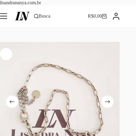
Pular
lisandrananya.com.br
para
o
Busca
R$
0,00
Carrinho
conteúdo