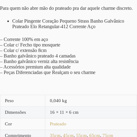
Para quem não abre mão do prateado pra dar aquele charme discreto.
Colar Pingente Coração Pequeno Strass Banho Galvânico
Prateado Elo Retangular-412 Corrente Aço
– Corrente 100% em aço
– Colar c/ Fecho tipo mosquete
– Colar c/ extensão 8cm
– Banho galvânico prateado 4 camadas
– Banho galvânico verniz alta resistência
– Acessórios premium alta qualidade
– Peças Diferenciadas que Realçam o seu charme
Peso
0,040 kg
Dimensões
16 × 11 × 6 cm
Cor
Prateado
Comprimento
35cm
,
45cm
,
55cm
,
65cm
,
75cm