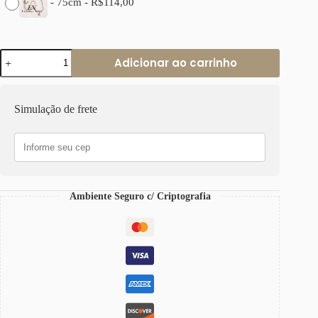
-
75cm
-
R$
114,00
Colar
Adicionar ao carrinho
Pingente
Coração
Pequeno
Banho
Simulação de frete
Prateado
Elo
Retangular-
412
Corrente
Aço
quantidade
Ambiente Seguro c/ Criptografia