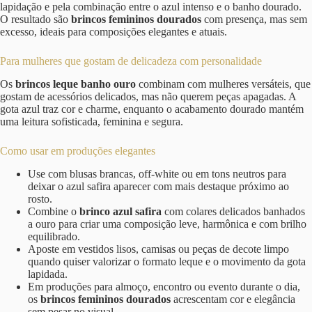
lapidação e pela combinação entre o azul intenso e o banho dourado.
O resultado são
brincos femininos dourados
com presença, mas sem
excesso, ideais para composições elegantes e atuais.
Para mulheres que gostam de delicadeza com personalidade
Os
brincos leque banho ouro
combinam com mulheres versáteis, que
gostam de acessórios delicados, mas não querem peças apagadas. A
gota azul traz cor e charme, enquanto o acabamento dourado mantém
uma leitura sofisticada, feminina e segura.
Como usar em produções elegantes
Use com blusas brancas, off-white ou em tons neutros para
deixar o azul safira aparecer com mais destaque próximo ao
rosto.
Combine o
brinco azul safira
com colares delicados banhados
a ouro para criar uma composição leve, harmônica e com brilho
equilibrado.
Aposte em vestidos lisos, camisas ou peças de decote limpo
quando quiser valorizar o formato leque e o movimento da gota
lapidada.
Em produções para almoço, encontro ou evento durante o dia,
os
brincos femininos dourados
acrescentam cor e elegância
sem pesar no visual.