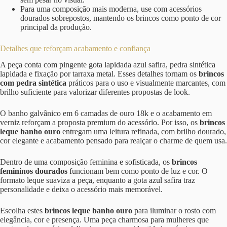
Para uma composição mais moderna, use com acessórios
dourados sobrepostos, mantendo os brincos como ponto de cor
principal da produção.
Detalhes que reforçam acabamento e confiança
A peça conta com pingente gota lapidada azul safira, pedra sintética
lapidada e fixação por tarraxa metal. Esses detalhes tornam os
brincos
com pedra sintética
práticos para o uso e visualmente marcantes, com
brilho suficiente para valorizar diferentes propostas de look.
O banho galvânico em 6 camadas de ouro 18k e o acabamento em
verniz reforçam a proposta premium do acessório. Por isso, os
brincos
leque banho ouro
entregam uma leitura refinada, com brilho dourado,
cor elegante e acabamento pensado para realçar o charme de quem usa.
Dentro de uma composição feminina e sofisticada, os
brincos
femininos dourados
funcionam bem como ponto de luz e cor. O
formato leque suaviza a peça, enquanto a gota azul safira traz
personalidade e deixa o acessório mais memorável.
Escolha estes
brincos leque banho ouro
para iluminar o rosto com
elegância, cor e presença. Uma peça charmosa para mulheres que