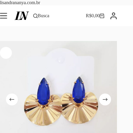
Pular
lisandrananya.com.br
para
o
Busca
R$
0,00
Carrinho
conteúdo