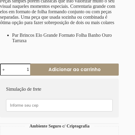
Peças simples porém clássicas que irão valorizar muito o seu
visual naqueles momentos especiais. Correntaria grande com
elos em formato de folha formando conjunto ou com peças
separadas. Uma peça que usada sozinha ou combinada é
ótima opção para fazer sobreposição de dois ou mais colares
Par Brincos Elo Grande Formato Folha Banho Ouro
Tarraxa
Par
Adicionar ao carrinho
Brincos
Elo
Grande
Formato
Simulação de frete
Folha
Banho
Ouro
Tarraxa
quantidade
Ambiente Seguro c/ Criptografia