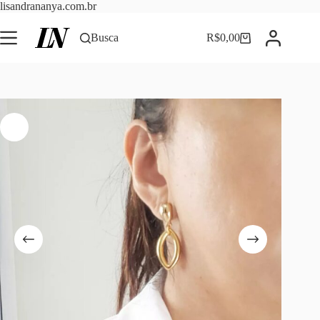
Pular
lisandrananya.com.br
para
o
Busca
R$
0,00
Carrinho
conteúdo