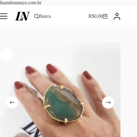
Pular
lisandrananya.com.br
para
o
Busca
R$
0,00
Carrinho
conteúdo