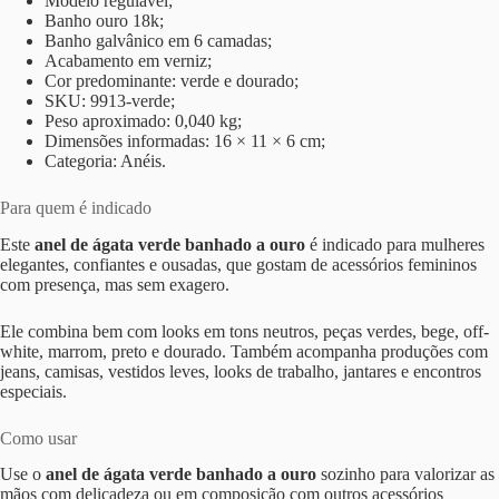
Modelo regulável;
Banho ouro 18k;
Banho galvânico em 6 camadas;
Acabamento em verniz;
Cor predominante: verde e dourado;
SKU: 9913-verde;
Peso aproximado: 0,040 kg;
Dimensões informadas: 16 × 11 × 6 cm;
Categoria: Anéis.
Para quem é indicado
Este
anel de ágata verde banhado a ouro
é indicado para mulheres
elegantes, confiantes e ousadas, que gostam de acessórios femininos
com presença, mas sem exagero.
Ele combina bem com looks em tons neutros, peças verdes, bege, off-
white, marrom, preto e dourado. Também acompanha produções com
jeans, camisas, vestidos leves, looks de trabalho, jantares e encontros
especiais.
Como usar
Use o
anel de ágata verde banhado a ouro
sozinho para valorizar as
mãos com delicadeza ou em composição com outros acessórios