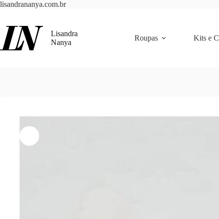
Pular
lisandrananya.com.br
para
o
conteúdo
Lisandra
Roupas
Kits e 
Nanya