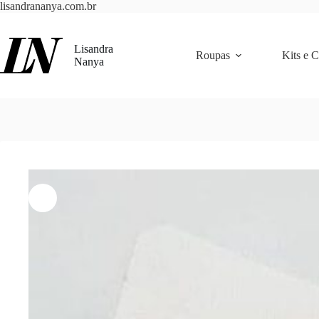
Pular
lisandrananya.com.br
para
o
conteúdo
Lisandra
Roupas
Kits e 
Nanya