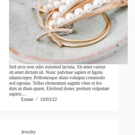
Sed arcu non odio euismod lacinia. Sit amet cursus
sit amet dictum sit. Nunc pulvinar sapien et ligula
ullamcorper. Pellentesque diam volutpat commodo
sed egestas. Tellus elementum sagittis vitae et leo
duis ut diam quam. Eleifend donec pretium vulputate
sapien…
Emme
10/03/22
Jewelry