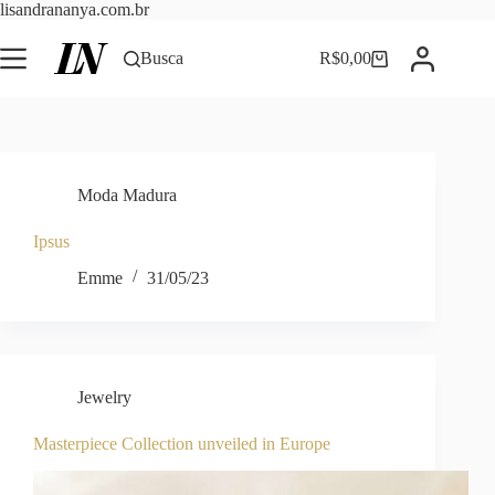
Pular
lisandrananya.com.br
para
o
Busca
R$
0,00
Carrinho
conteúdo
Moda Madura
Ipsus
Emme
31/05/23
Jewelry
Masterpiece Collection unveiled in Europe