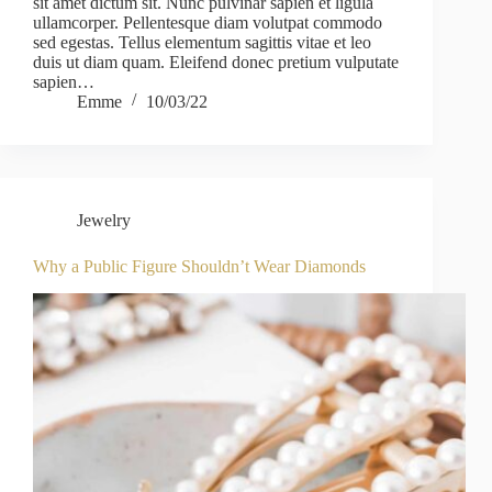
sit amet dictum sit. Nunc pulvinar sapien et ligula
ullamcorper. Pellentesque diam volutpat commodo
sed egestas. Tellus elementum sagittis vitae et leo
duis ut diam quam. Eleifend donec pretium vulputate
sapien…
Emme
10/03/22
Jewelry
Why a Public Figure Shouldn’t Wear Diamonds