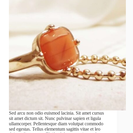
Sed arcu non odio euismod lacinia. Sit amet cursus
sit amet dictum sit. Nunc pulvinar sapien et ligula
ullamcorper. Pellentesque diam volutpat commodo
sed egestas. Tellus elementum sagittis vitae et leo