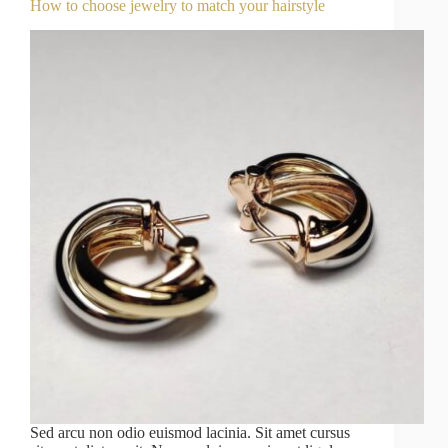
How to choose jewelry to match your hairstyle
Sed arcu non odio euismod lacinia. Sit amet cursus