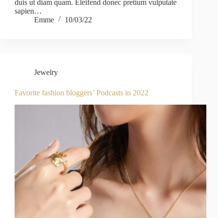
duis ut diam quam. Eleifend donec pretium vulputate
sapien…
Emme
10/03/22
Jewelry
Favorite fashion bloggers’ Podcasts in 2022