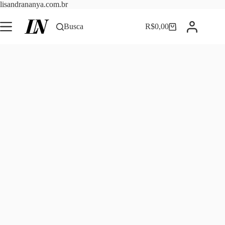
Pular
lisandrananya.com.br
para
o
Busca
R$
0,00
Carrinho
conteúdo