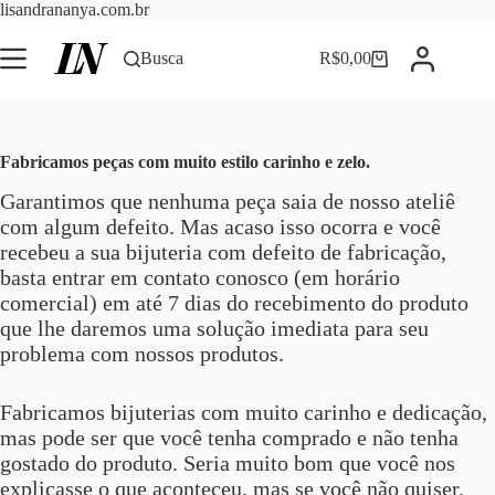
Pular
lisandrananya.com.br
para
o
Busca
R$
0,00
Carrinho
conteúdo
Fabricamos peças com muito estilo carinho e zelo.
Garantimos que nenhuma peça saia de nosso ateliê
com algum defeito. Mas acaso isso ocorra e você
recebeu a sua bijuteria com defeito de fabricação,
basta entrar em contato conosco (em horário
comercial) em até 7 dias do recebimento do produto
que lhe daremos uma solução imediata para seu
problema com nossos produtos.
Fabricamos bijuterias com muito carinho e dedicação,
mas pode ser que você tenha comprado e não tenha
gostado do produto. Seria muito bom que você nos
explicasse o que aconteceu, mas se você não quiser,