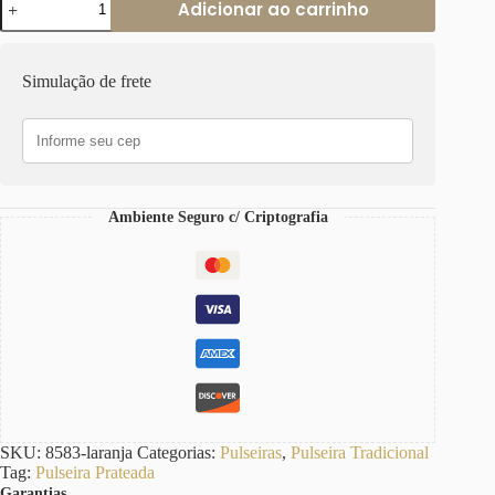
Adicionar ao carrinho
Olho
Grego
Laranja
Banho
Simulação de frete
Prateado
Fecho
Ímã
quantidade
Ambiente Seguro c/ Criptografia
SKU:
8583-laranja
Categorias:
Pulseiras
,
Pulseira Tradicional
Tag:
Pulseira Prateada
Garantias