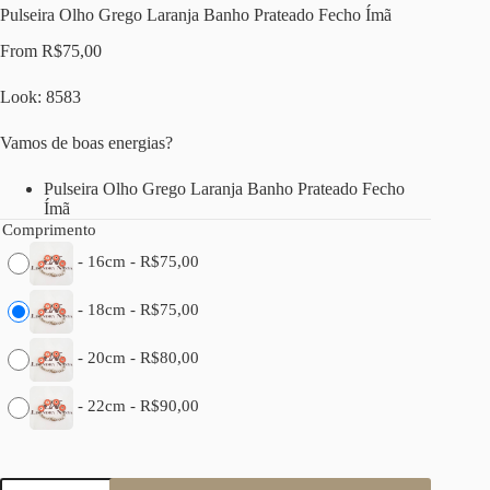
Pulseira Olho Grego Laranja Banho Prateado Fecho Ímã
From
R$
75,00
Look: 8583
Vamos de boas energias?
Pulseira Olho Grego Laranja Banho Prateado Fecho
Ímã
Comprimento
-
16cm
-
R$
75,00
-
18cm
-
R$
75,00
-
20cm
-
R$
80,00
-
22cm
-
R$
90,00
Pulseira