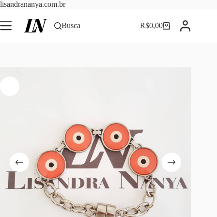
Pular
lisandrananya.com.br
para
o
Busca
R$
0,00
Carrinho
conteúdo