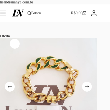
Pular
lisandrananya.com.br
para
o
Busca
R$
0,00
Carrinho
conteúdo
Oferta