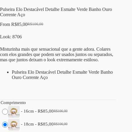
Pulseira Elo Destacável Detalhe Esmalte Verde Banho Ouro
Corrente Aço
From
R$
85,00
R$
106,00
O
O
preço
preço
Look: 8706
original
atual
era:
é:
R$106,00.
R$85,00.
Misturinha mais que sensacional que a gente adora. Colares
com elos grandes que podem ser usados juntos ou separados,
mas que juntos deixam o look extremamente estiloso.
Pulseira Elo Destacável Detalhe Esmalte Verde Banho
Ouro Corrente Aço
Comprimento
-
16cm
-
R$
85,00
R$
106,00
O
O
preço
preço
original
atual
-
18cm
-
R$
85,00
R$
106,00
O
O
era:
é:
preço
preço