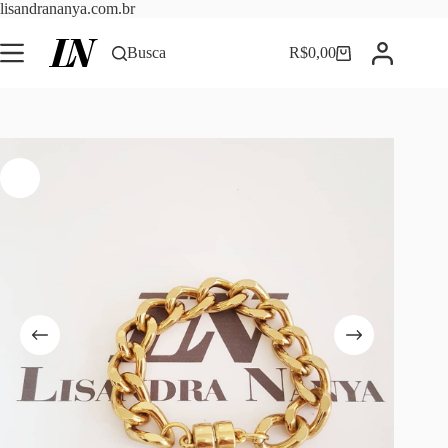
Pular
lisandrananya.com.br
para
o
Busca
R$
0,00
Carrinho
conteúdo