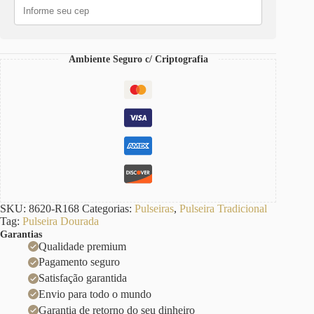
Corrente
Aço
quantidade
Ambiente Seguro c/ Criptografia
SKU:
8620-R168
Categorias:
Pulseiras
,
Pulseira Tradicional
Tag:
Pulseira Dourada
Garantias
Qualidade premium
Pagamento seguro
Satisfação garantida
Envio para todo o mundo
Garantia de retorno do seu dinheiro