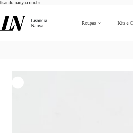
Pular
lisandrananya.com.br
para
o
conteúdo
Lisandra
Roupas
Kits e 
Nanya