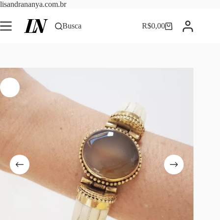
Pular
lisandrananya.com.br
para
o
Busca
R$
0,00
Carrinho
conteúdo