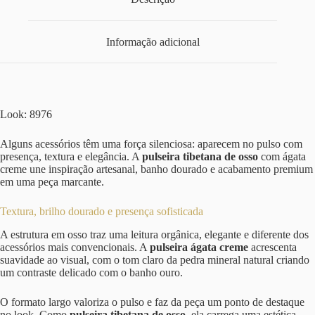
Informação adicional
Look: 8976
Alguns acessórios têm uma força silenciosa: aparecem no pulso com
presença, textura e elegância. A
pulseira tibetana de osso
com ágata
creme une inspiração artesanal, banho dourado e acabamento premium
em uma peça marcante.
Textura, brilho dourado e presença sofisticada
A estrutura em osso traz uma leitura orgânica, elegante e diferente dos
acessórios mais convencionais. A
pulseira ágata creme
acrescenta
suavidade ao visual, com o tom claro da pedra mineral natural criando
um contraste delicado com o banho ouro.
O formato largo valoriza o pulso e faz da peça um ponto de destaque
no look. Como
pulseira tibetana de osso
, ela carrega uma estética