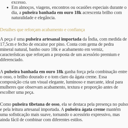
excesso.
Em almoços, viagens, encontros ou ocasiões especiais durante o
dia, a
pulseira banhada em ouro 18k
acrescenta brilho com
naturalidade e elegância.
Detalhes que reforçam acabamento e confiança
A peça é uma
pulseira artesanal importada
da Índia, com medida de
17,5cm e fecho de encaixe por pino. Conta com gema de pedra
mineral natural, banho ouro 18k e acabamento em verniz,
características que reforçam a proposta de um acessório premium e
diferenciado.
A
pulseira banhada em ouro 18k
ganha força pela combinação entre
o osso, o brilho dourado e o tom claro da ágata creme. Essa
composição cria um visual elegante, luminoso e marcante, ideal para
mulheres que observam acabamento, textura e proporção antes de
escolher uma peça.
Como
pulseira tibetana de osso
, ela se destaca pela presença no pulso
e pela leitura artesanal importada. A
pulseira ágata creme
mantém
uma sofisticação mais suave, tornando o acessório expressivo, mas
ainda fácil de combinar com diferentes estilos.