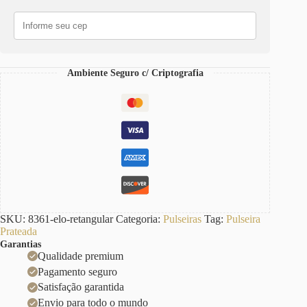
Galvânico
Prateado
quantidade
Ambiente Seguro c/ Criptografia
SKU:
8361-elo-retangular
Categoria:
Pulseiras
Tag:
Pulseira
Prateada
Garantias
Qualidade premium
Pagamento seguro
Satisfação garantida
Envio para todo o mundo