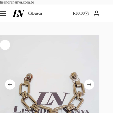
Pular
lisandrananya.com.br
para
o
Busca
R$
0,00
Carrinho
conteúdo