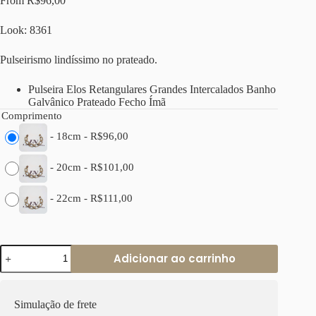
From
R$
96,00
Look: 8361
Pulseirismo lindíssimo no prateado.
Pulseira Elos Retangulares Grandes Intercalados Banho
Galvânico Prateado Fecho Ímã
Comprimento
-
18cm
-
R$
96,00
-
20cm
-
R$
101,00
-
22cm
-
R$
111,00
Pulseira
Adicionar ao carrinho
Elos
Retangulares
Grandes
Intercalados
Simulação de frete
Banho