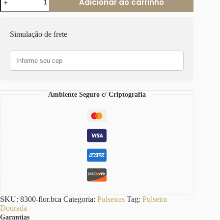
Adicionar ao carrinho
Pingente
Flor
Branca
Rosa
Simulação de frete
Banho
Ouro
Elo
Cadeado-
22
Corrente
Aço
Ambiente Seguro c/ Criptografia
quantidade
SKU:
8300-flor.bca
Categoria:
Pulseiras
Tag:
Pulseira
Dourada
Garantias