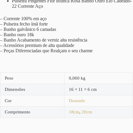
Pulseira Pingentes Flor Branca Rosa Banho Ouro Elo Cadeado-
22 Corrente Aço
– Corrente 100% em aço
– Pulseira fecho ímã forte
– Banho galvânico 6 camadas
– Banho ouro 18k
– Banho Acabamento de verniz alta resistência
– Acessórios premium de alta qualidade
– Peças Diferenciadas que Realçam o seu charme
Peso
0,060 kg
Dimensões
16 × 11 × 6 cm
Cor
Dourado
Comprimento
18cm
,
20cm