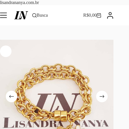
Pular
lisandrananya.com.br
para
o
Busca
R$
0,00
Carrinho
conteúdo