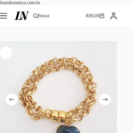
Pular
lisandrananya.com.br
para
o
Busca
R$
0,00
Carrinho
conteúdo