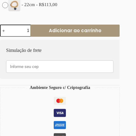
-
22cm
-
R$
113,00
Pulseira
Adicionar ao carrinho
Pedra
Mineral
Ágata
Azul
Simulação de frete
Coração
Elo
Português-
106
Banho
Ouro
quantidade
Ambiente Seguro c/ Criptografia