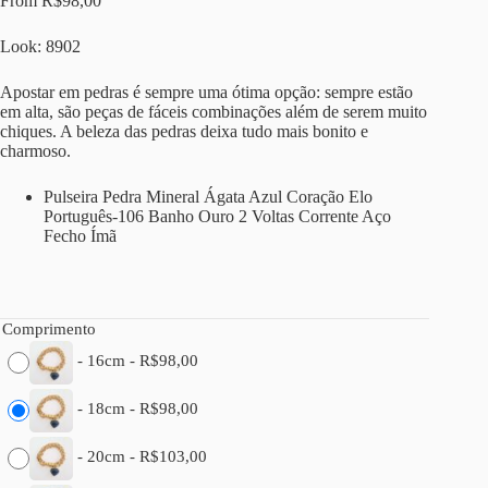
From
R$
98,00
Look: 8902
Apostar em pedras é sempre uma ótima opção: sempre estão
em alta, são peças de fáceis combinações além de serem muito
chiques. A beleza das pedras deixa tudo mais bonito e
charmoso.
Pulseira Pedra Mineral Ágata Azul Coração Elo
Português-106 Banho Ouro 2 Voltas Corrente Aço
Fecho Ímã
Comprimento
-
16cm
-
R$
98,00
-
18cm
-
R$
98,00
-
20cm
-
R$
103,00