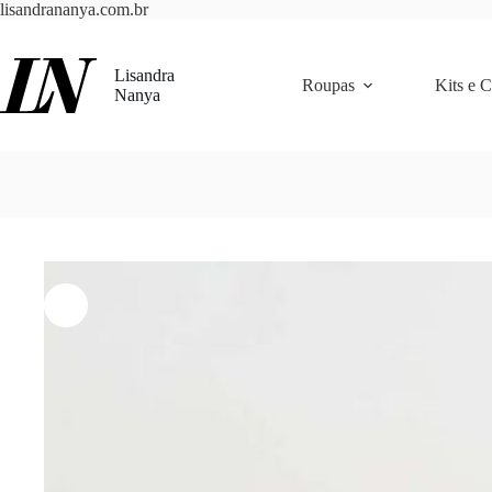
Pular
lisandrananya.com.br
para
o
conteúdo
Lisandra
Roupas
Kits e 
Nanya