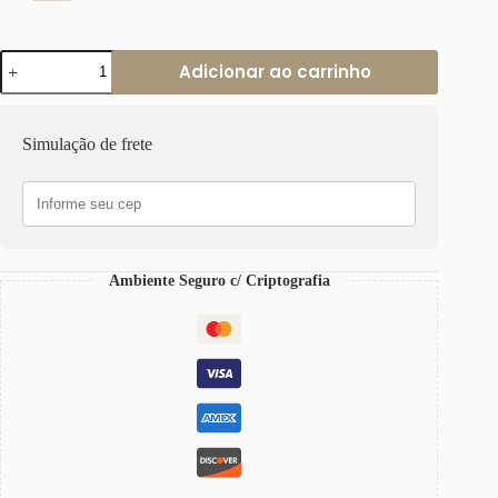
Pulseira
Adicionar ao carrinho
Pingente
Sol
Banho
Ouro
Simulação de frete
Corrente
Aço
2
Voltas
Elo
Cadeado-
22
Ambiente Seguro c/ Criptografia
quantidade