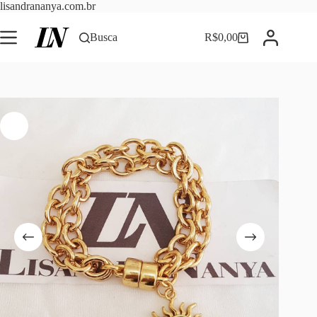
Pular
lisandrananya.com.br
para
o
Busca
R$
0,00
Carrinho
conteúdo