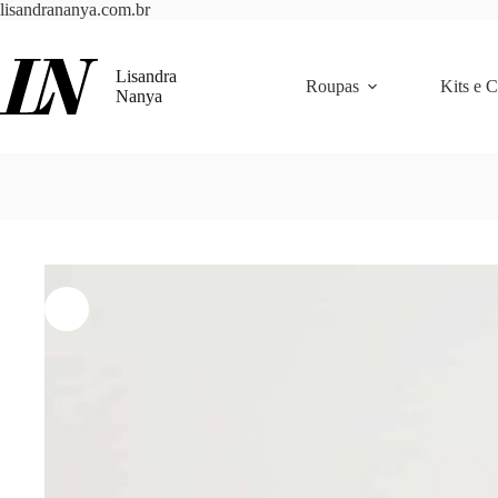
Pular
lisandrananya.com.br
para
o
conteúdo
Lisandra
Roupas
Kits e 
Nanya