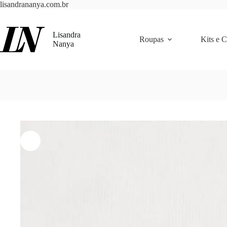
Pular
lisandrananya.com.br
para
o
conteúdo
Lisandra
Roupas
Kits e 
Nanya