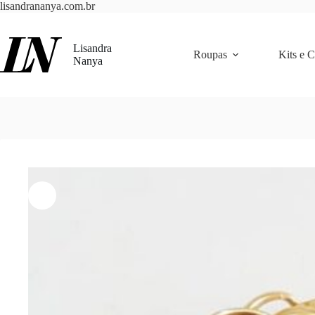
Pular
lisandrananya.com.br
para
o
conteúdo
Lisandra
Roupas
Kits e 
Nanya