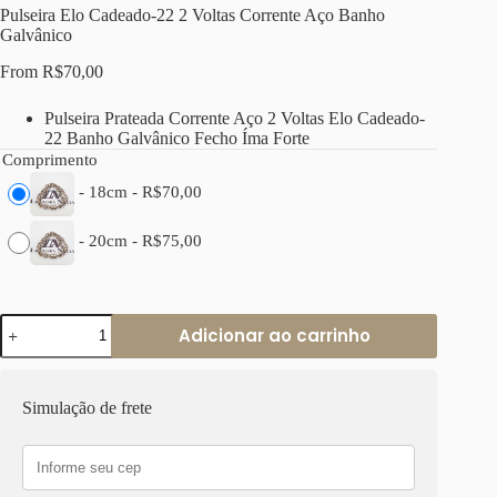
Pulseira Elo Cadeado-22 2 Voltas Corrente Aço Banho
Galvânico
From
R$
70,00
Pulseira Prateada Corrente Aço 2 Voltas Elo Cadeado-
22 Banho Galvânico Fecho Íma Forte
Comprimento
-
18cm
-
R$
70,00
-
20cm
-
R$
75,00
Pulseira
Adicionar ao carrinho
Elo
Cadeado-
22
2
Simulação de frete
Voltas
Corrente
Aço
Banho
Galvânico