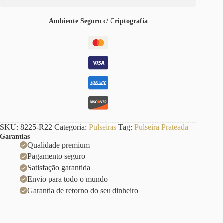
quantidade
Ambiente Seguro c/ Criptografia
SKU:
8225-R22
Categoria:
Pulseiras
Tag:
Pulseira Prateada
Garantias
Qualidade premium
Pagamento seguro
Satisfação garantida
Envio para todo o mundo
Garantia de retorno do seu dinheiro