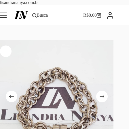
Pular
lisandrananya.com.br
para
o
Busca
R$
0,00
Carrinho
conteúdo