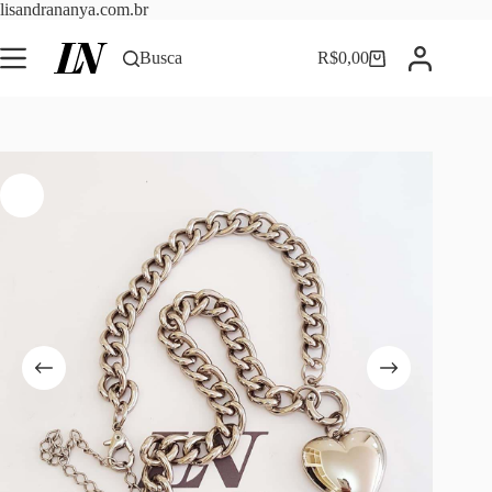
Pular
lisandrananya.com.br
para
o
Busca
R$
0,00
Carrinho
conteúdo