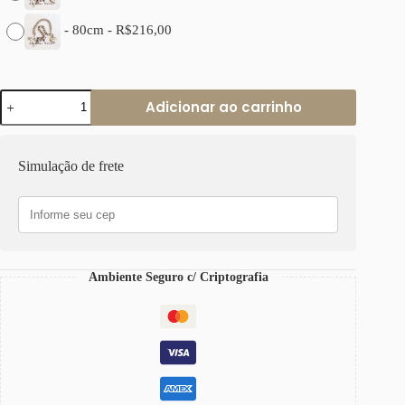
-
80cm
-
R$
216,00
Colar
Adicionar ao carrinho
Coração
Gorducho
Fecho
p/
Simulação de frete
Pingentes
Banho
Prateado
Elo
Grumet-
117
quantidade
Ambiente Seguro c/ Criptografia