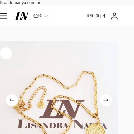
Pular
lisandrananya.com.br
para
o
Busca
R$
0,00
Carrinho
conteúdo