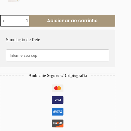
Colar
Adicionar ao carrinho
Pingente
Anjo
da
Guarda
Simulação de frete
Oração
Banho
Ouro
Elo
Retangular-
412
Ambiente Seguro c/ Criptografia
quantidade