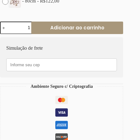
-
80cm
-
R$
122,00
Colar
Adicionar ao carrinho
Árvore
da
Vida
Banho
Simulação de frete
Prateado
Elo
Português-
217
2
Voltas
Corrente
Ambiente Seguro c/ Criptografia
Aço
quantidade