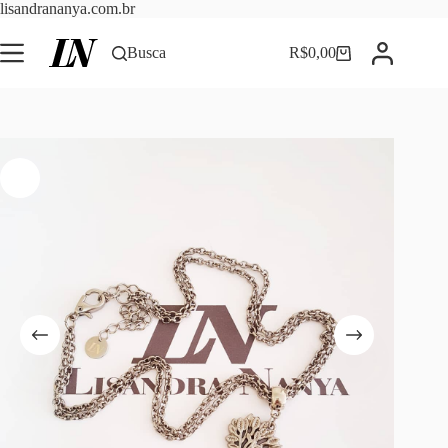
Pular
lisandrananya.com.br
para
o
Busca
R$
0,00
Carrinho
conteúdo