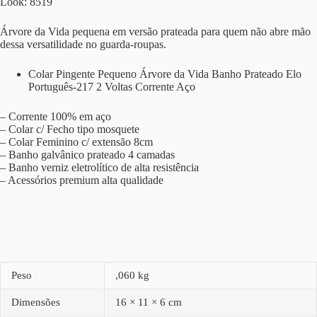
Look: 8519
Árvore da Vida pequena em versão prateada para quem não abre mão
dessa versatilidade no guarda-roupas.
Colar Pingente Pequeno Árvore da Vida Banho Prateado Elo
Português-217 2 Voltas Corrente Aço
– Corrente 100% em aço
– Colar c/ Fecho tipo mosquete
– Colar Feminino c/ extensão 8cm
– Banho galvânico prateado 4 camadas
– Banho verniz eletrolítico de alta resistência
– Acessórios premium alta qualidade
Peso
,060 kg
Dimensões
16 × 11 × 6 cm