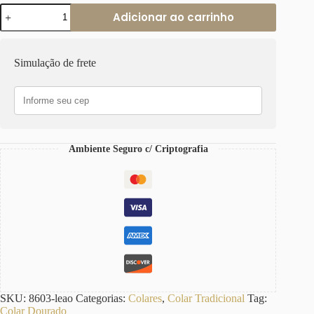
Colar
Adicionar ao carrinho
Pingente
Leão
Removível
Banho
Simulação de frete
Ouro
Elo
Cadeado-
22
Corrente
Aço
quantidade
Ambiente Seguro c/ Criptografia
SKU:
8603-leao
Categorias:
Colares
,
Colar Tradicional
Tag:
Colar Dourado