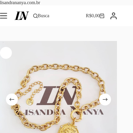
Pular
lisandrananya.com.br
para
o
Busca
R$
0,00
Carrinho
conteúdo