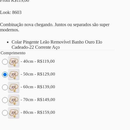
From
R$
119,00
Look: 8603
Combinação nova chegando. Juntos ou separados são super
modernos.
Colar Pingente Leão Removível Banho Ouro Elo
Cadeado-22 Corrente Aço
Comprimento
-
40cm
-
R$
119,00
-
50cm
-
R$
129,00
-
60cm
-
R$
139,00
-
70cm
-
R$
149,00
-
80cm
-
R$
159,00