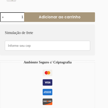
Colar
Adicionar ao carrinho
Estrela
do
Mar
Turquesa
Simulação de frete
Banho
Ouro
Elo
Retangular-
412
Corrente
Aço
Ambiente Seguro c/ Criptografia
quantidade