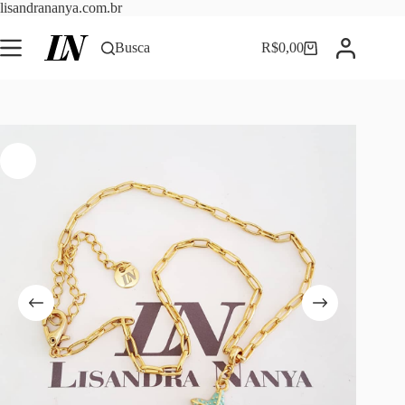
Pular
lisandrananya.com.br
para
o
Busca
R$
0,00
Carrinho
conteúdo