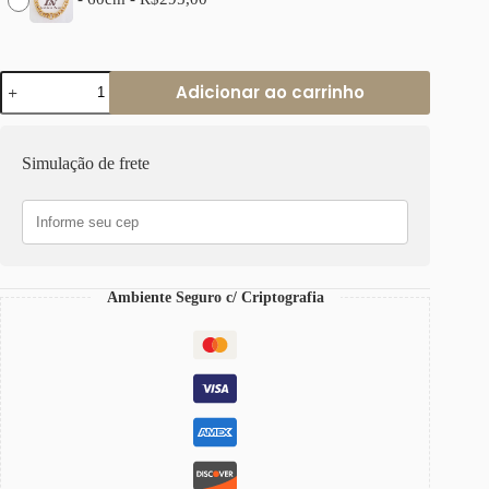
Colar
Adicionar ao carrinho
Elo
Redondo
Gigante
Banho
Simulação de frete
Ouro
Corrente
Aço
Fecho
p/
Pingentes
quantidade
Ambiente Seguro c/ Criptografia