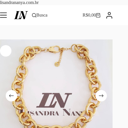
Pular
lisandrananya.com.br
para
o
Busca
R$
0,00
Carrinho
conteúdo