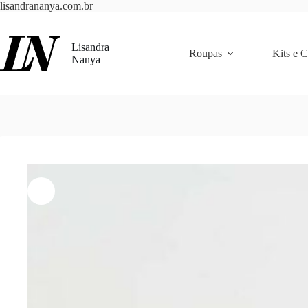
Pular
lisandrananya.com.br
para
o
conteúdo
Lisandra
Roupas
Kits e 
Nanya