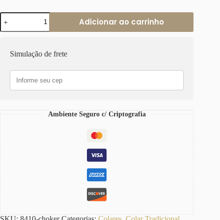
Colar
Adicionar ao carrinho
Vários
Búzios
Conectados
Resina
Simulação de frete
Branca
Banho
Ouro
Elo
Oval-
425
quantidade
Ambiente Seguro c/ Criptografia
SKU:
8410-choker
Categorias:
Colares
,
Colar Tradicional