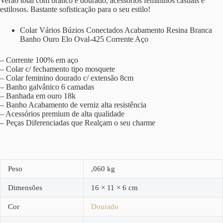
Verão total com branco e dourado, acessórios femininos casuais e
estilosos. Bastante sofisticação para o seu estilo!
Colar Vários Búzios Conectados Acabamento Resina Branca
Banho Ouro Elo Oval-425 Corrente Aço
– Corrente 100% em aço
– Colar c/ fechamento tipo mosquete
– Colar feminino dourado c/ extensão 8cm
– Banho galvânico 6 camadas
– Banhada em ouro 18k
– Banho Acabamento de verniz alta resistência
– Acessórios premium de alta qualidade
– Peças Diferenciadas que Realçam o seu charme
Peso
,060 kg
Dimensões
16 × 11 × 6 cm
Cor
Dourado