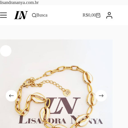
Pular
lisandrananya.com.br
para
o
Busca
R$
0,00
Carrinho
conteúdo