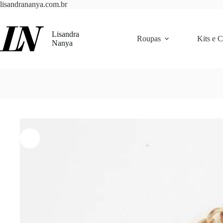
Pular
lisandrananya.com.br
para
o
conteúdo
Lisandra
Roupas
Kits e 
Nanya