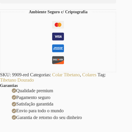
Ouro
18k
Ambiente Seguro c/ Criptografia
quantidade
SKU:
9909-red
Categorias:
Colar Tibetano
,
Colares
Tag:
Tibetano Dourado
Garantias
Qualidade premium
Pagamento seguro
Satisfação garantida
Envio para todo o mundo
Garantia de retorno do seu dinheiro