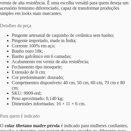
verniz de alta resistência. É uma escolha versátil para quem deseja um
acessório feminino diferenciado, capaz de transformar produções
simples em looks mais marcantes.
Detalhes da peça
Pingente artesanal de caquinho de cerâmica sem banho;
Pingente importado, made in Índia;
Corrente 100% em aço;
Banho ouro 18k;
Banho galvânico em 6 camadas;
Acabamento em verniz de alta resistência;
Fechamento tipo mosquete;
Extensão de 8 cm;
Cor predominante: dourado;
Comprimentos disponíveis: 40 cm, 50 cm, 60 cm, 70 cm e 80
cm;
SKU: 9909-red;
Peso aproximado: 0,140 kg;
Dimensões informadas: 16 × 11 × 6 cm.
Para quem é indicado
O
colar tibetano madre pérola
é indicado para mulheres confiantes,
ousadas e elegantes, que gostam de peças grandes ou diferentes para