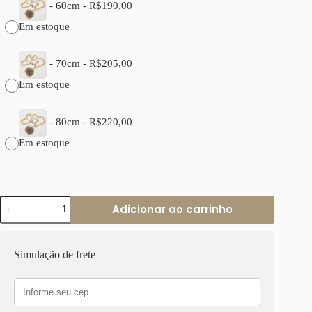
-
60cm
-
R$
190,00
Em estoque
-
70cm
-
R$
205,00
Em estoque
-
80cm
-
R$
220,00
Em estoque
Colar
Adicionar ao carrinho
Tibetano
Madre
Pérola
com
Simulação de frete
Caquinho
de
Cerâmica
e
Banho