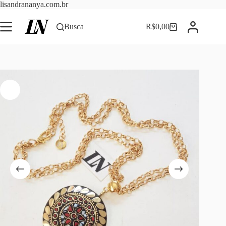
Pular
lisandrananya.com.br
para
o
Busca
R$
0,00
Carrinho
conteúdo