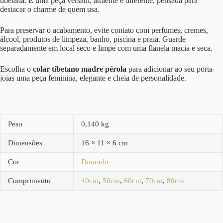
tibetana. É uma peça versátil, atraente e diferente, pensada para
destacar o charme de quem usa.
Para preservar o acabamento, evite contato com perfumes, cremes,
álcool, produtos de limpeza, banho, piscina e praia. Guarde
separadamente em local seco e limpe com uma flanela macia e seca.
Escolha o
colar tibetano madre pérola
para adicionar ao seu porta-
joias uma peça feminina, elegante e cheia de personalidade.
Peso
0,140 kg
Dimensões
16 × 11 × 6 cm
Cor
Dourado
Comprimento
40cm
,
50cm
,
60cm
,
70cm
,
80cm