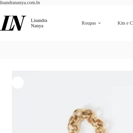
Pular
lisandrananya.com.br
para
o
conteúdo
Lisandra
Roupas
Kits e 
Nanya