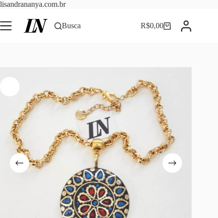
Pular
lisandrananya.com.br
para
o
Busca
R$
0,00
Carrinho
conteúdo