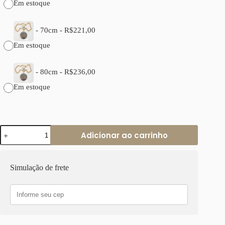
Em estoque
-
70cm
-
R$
221,00
Em estoque
-
80cm
-
R$
236,00
Em estoque
Colar
Adicionar ao carrinho
Tibetano
de
Cerâmica
Azul
Simulação de frete
e
Vermelha
com
Banho
Ouro
18k
quantidade