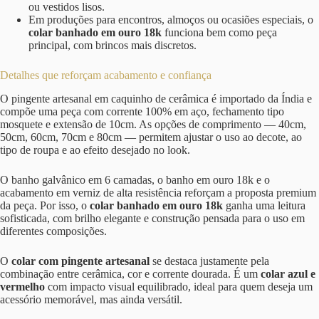
ou vestidos lisos.
Em produções para encontros, almoços ou ocasiões especiais, o
colar banhado em ouro 18k
funciona bem como peça
principal, com brincos mais discretos.
Detalhes que reforçam acabamento e confiança
O pingente artesanal em caquinho de cerâmica é importado da Índia e
compõe uma peça com corrente 100% em aço, fechamento tipo
mosquete e extensão de 10cm. As opções de comprimento — 40cm,
50cm, 60cm, 70cm e 80cm — permitem ajustar o uso ao decote, ao
tipo de roupa e ao efeito desejado no look.
O banho galvânico em 6 camadas, o banho em ouro 18k e o
acabamento em verniz de alta resistência reforçam a proposta premium
da peça. Por isso, o
colar banhado em ouro 18k
ganha uma leitura
sofisticada, com brilho elegante e construção pensada para o uso em
diferentes composições.
O
colar com pingente artesanal
se destaca justamente pela
combinação entre cerâmica, cor e corrente dourada. É um
colar azul e
vermelho
com impacto visual equilibrado, ideal para quem deseja um
acessório memorável, mas ainda versátil.