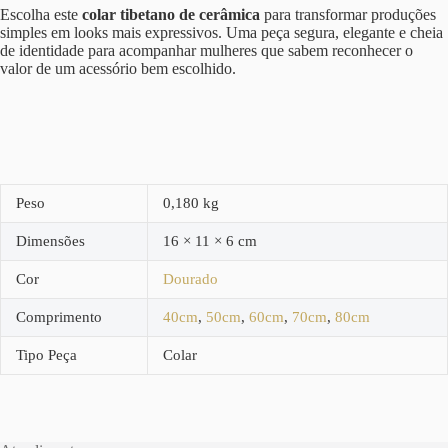
Escolha este
colar tibetano de cerâmica
para transformar produções
simples em looks mais expressivos. Uma peça segura, elegante e cheia
de identidade para acompanhar mulheres que sabem reconhecer o
valor de um acessório bem escolhido.
Peso
0,180 kg
Dimensões
16 × 11 × 6 cm
Cor
Dourado
Comprimento
40cm
,
50cm
,
60cm
,
70cm
,
80cm
Tipo Peça
Colar