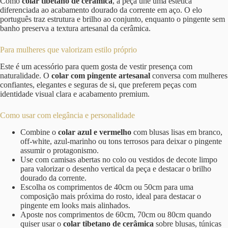
Como
colar tibetano de cerâmica
, a peça une uma estética
diferenciada ao acabamento dourado da corrente em aço. O elo
português traz estrutura e brilho ao conjunto, enquanto o pingente sem
banho preserva a textura artesanal da cerâmica.
Para mulheres que valorizam estilo próprio
Este é um acessório para quem gosta de vestir presença com
naturalidade. O
colar com pingente artesanal
conversa com mulheres
confiantes, elegantes e seguras de si, que preferem peças com
identidade visual clara e acabamento premium.
Como usar com elegância e personalidade
Combine o
colar azul e vermelho
com blusas lisas em branco,
off-white, azul-marinho ou tons terrosos para deixar o pingente
assumir o protagonismo.
Use com camisas abertas no colo ou vestidos de decote limpo
para valorizar o desenho vertical da peça e destacar o brilho
dourado da corrente.
Escolha os comprimentos de 40cm ou 50cm para uma
composição mais próxima do rosto, ideal para destacar o
pingente em looks mais alinhados.
Aposte nos comprimentos de 60cm, 70cm ou 80cm quando
quiser usar o
colar tibetano de cerâmica
sobre blusas, túnicas