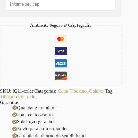
Português-
23
Banho
Ouro
quantidade
Ambiente Seguro c/ Criptografia
SKU:
8211-colar
Categorias:
Colar Tibetano
,
Colares
Tag:
Tibetano Dourado
Garantias
Qualidade premium
Pagamento seguro
Satisfação garantida
Envio para todo o mundo
Garantia de retorno do seu dinheiro