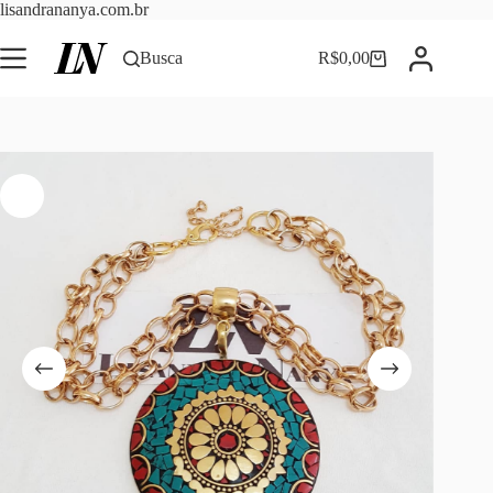
Pular
lisandrananya.com.br
para
o
Busca
R$
0,00
Carrinho
conteúdo