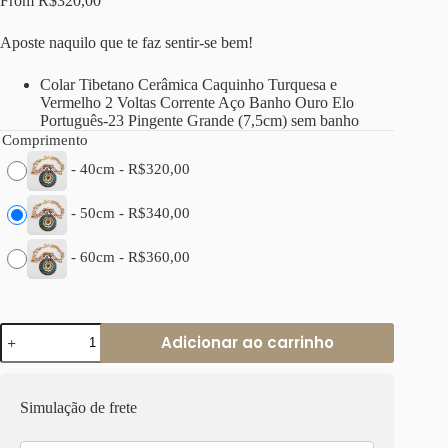
From
R$
320,00
Aposte naquilo que te faz sentir-se bem!
Colar Tibetano Cerâmica Caquinho Turquesa e
Vermelho 2 Voltas Corrente Aço Banho Ouro Elo
Português-23 Pingente Grande (7,5cm) sem banho
Comprimento
-
40cm
-
R$
320,00
-
50cm
-
R$
340,00
-
60cm
-
R$
360,00
Colar
Adicionar ao carrinho
Tibetano
Caquinho
Turquesa
e
Simulação de frete
Vermelho
Elo