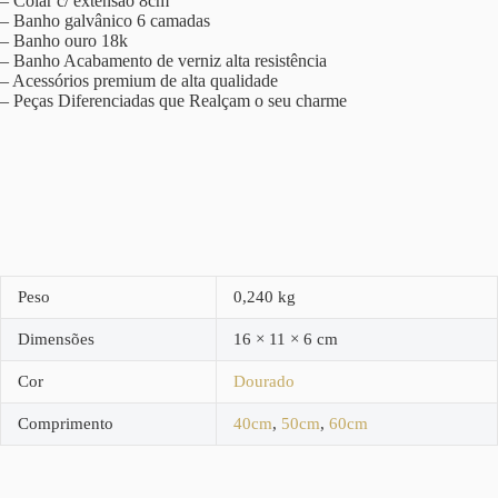
– Colar c/ extensão 8cm
– Banho galvânico 6 camadas
– Banho ouro 18k
– Banho Acabamento de verniz alta resistência
– Acessórios premium de alta qualidade
– Peças Diferenciadas que Realçam o seu charme
Peso
0,240 kg
Dimensões
16 × 11 × 6 cm
Cor
Dourado
Comprimento
40cm
,
50cm
,
60cm