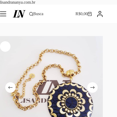
Pular
lisandrananya.com.br
para
o
Busca
R$
0,00
Carrinho
conteúdo