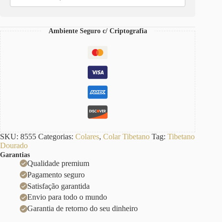
Banho
Ouro
quantidade
Ambiente Seguro c/ Criptografia
SKU:
8555
Categorias:
Colares
,
Colar Tibetano
Tag:
Tibetano
Dourado
Garantias
Qualidade premium
Pagamento seguro
Satisfação garantida
Envio para todo o mundo
Garantia de retorno do seu dinheiro