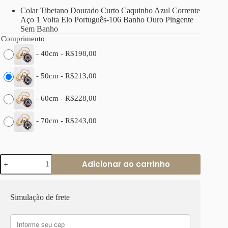
Colar Tibetano Dourado Curto Caquinho Azul Corrente
Aço 1 Volta Elo Português-106 Banho Ouro Pingente
Sem Banho
Comprimento
-
40cm
-
R$
198,00
-
50cm
-
R$
213,00
-
60cm
-
R$
228,00
-
70cm
-
R$
243,00
Colar
Adicionar ao carrinho
Tibetano
Caquinho
Azul
Corrente
Simulação de frete
Aço
Elo
Português-
106