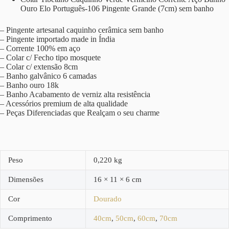
Ouro Elo Português-106 Pingente Grande (7cm) sem banho
– Pingente artesanal caquinho cerâmica sem banho
– Pingente importado made in Índia
– Corrente 100% em aço
– Colar c/ Fecho tipo mosquete
– Colar c/ extensão 8cm
– Banho galvânico 6 camadas
– Banho ouro 18k
– Banho Acabamento de verniz alta resistência
– Acessórios premium de alta qualidade
– Peças Diferenciadas que Realçam o seu charme
Peso
0,220 kg
Dimensões
16 × 11 × 6 cm
Cor
Dourado
Comprimento
40cm
,
50cm
,
60cm
,
70cm