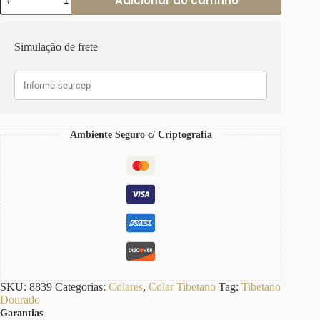
Adicionar ao carrinho
Tibetano
Caquinho
Verde
Vermelho
Simulação de frete
Corrente
Aço
Banho
Ouro
Elo
Português-
106
Ambiente Seguro c/ Criptografia
quantidade
SKU:
8839
Categorias:
Colares
,
Colar Tibetano
Tag:
Tibetano
Dourado
Garantias