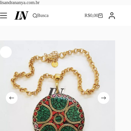
Pular
lisandrananya.com.br
para
o
Busca
R$
0,00
Carrinho
conteúdo