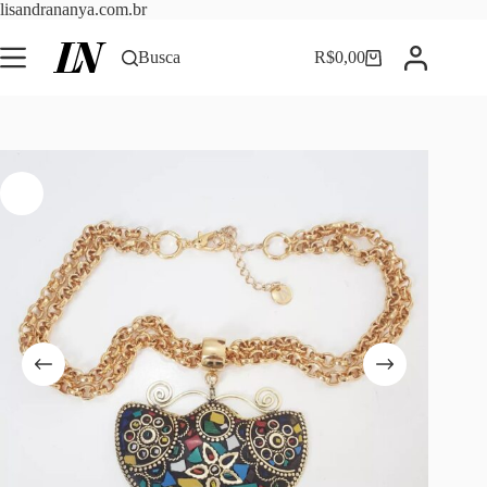
Pular
lisandrananya.com.br
para
o
Busca
R$
0,00
Carrinho
conteúdo