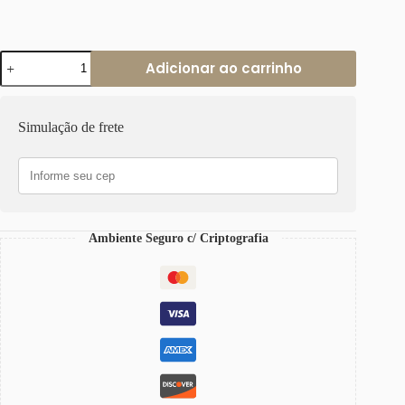
Colar
Adicionar ao carrinho
Tibetano
Colorido
de
Cerâmica
Simulação de frete
com
2
Voltas
e
Banho
Ouro
quantidade
Ambiente Seguro c/ Criptografia