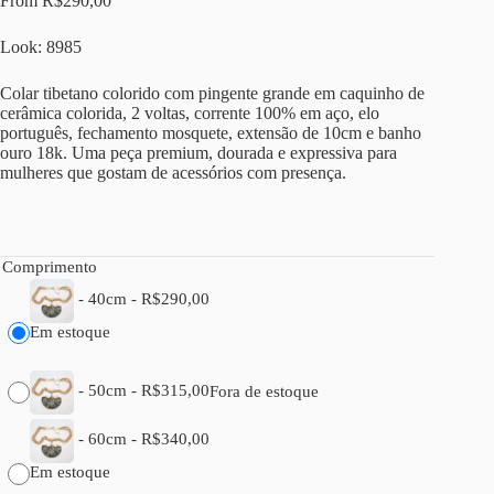
From
R$
290,00
Look: 8985
Colar tibetano colorido com pingente grande em caquinho de
cerâmica colorida, 2 voltas, corrente 100% em aço, elo
português, fechamento mosquete, extensão de 10cm e banho
ouro 18k. Uma peça premium, dourada e expressiva para
mulheres que gostam de acessórios com presença.
Comprimento
-
40cm
-
R$
290,00
Em estoque
-
50cm
-
R$
315,00
Fora de estoque
-
60cm
-
R$
340,00
Em estoque