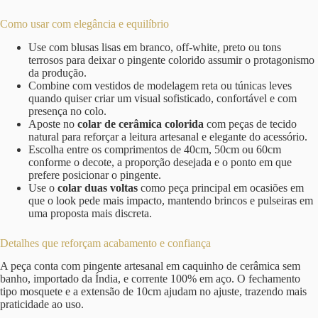
Como usar com elegância e equilíbrio
Use com blusas lisas em branco, off-white, preto ou tons
terrosos para deixar o pingente colorido assumir o protagonismo
da produção.
Combine com vestidos de modelagem reta ou túnicas leves
quando quiser criar um visual sofisticado, confortável e com
presença no colo.
Aposte no
colar de cerâmica colorida
com peças de tecido
natural para reforçar a leitura artesanal e elegante do acessório.
Escolha entre os comprimentos de 40cm, 50cm ou 60cm
conforme o decote, a proporção desejada e o ponto em que
prefere posicionar o pingente.
Use o
colar duas voltas
como peça principal em ocasiões em
que o look pede mais impacto, mantendo brincos e pulseiras em
uma proposta mais discreta.
Detalhes que reforçam acabamento e confiança
A peça conta com pingente artesanal em caquinho de cerâmica sem
banho, importado da Índia, e corrente 100% em aço. O fechamento
tipo mosquete e a extensão de 10cm ajudam no ajuste, trazendo mais
praticidade ao uso.