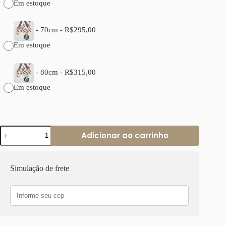
Em estoque
-
70cm
-
R$
295,00
Em estoque
-
80cm
-
R$
315,00
Em estoque
Colar
Adicionar ao carrinho
Pingente
Tibetano
Hamsa
Elo
Simulação de frete
Retangular-
24
Corrente
Aço
Banho
Ouro
quantidade