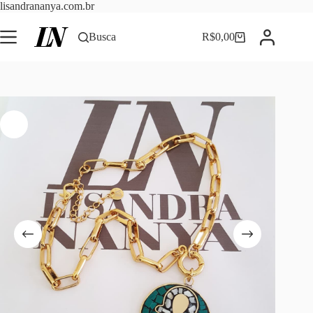
Pular
lisandrananya.com.br
para
o
Busca
R$
0,00
Carrinho
conteúdo