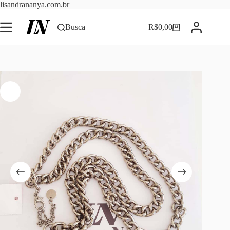
Pular
lisandrananya.com.br
para
o
Busca
R$
0,00
Carrinho
conteúdo