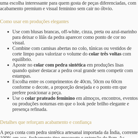
uma escolha interessante para quem gosta de peças diferenciadas, com
acabamento premium e visual feminino sem cair no óbvio.
Como usar em produções elegantes
Use com blusas brancas, off-white, cinza, preta ou azul-marinho
para deixar o lilás da pedra aparecer como ponto de cor no
visual.
Combine com camisas abertas no colo, túnicas ou vestidos de
corte limpo para valorizar o volume do
colar três voltas
com
equilíbrio.
Aposte no
colar com pedra sintética
em produções lisas
quando quiser destacar a pedra oval grande sem competir com
estampas.
Escolha entre os comprimentos de 40cm, 50cm ou 60cm
conforme o decote, a proporção desejada e o ponto em que
prefere posicionar a peça.
Use o
colar prateado feminino
em almoços, encontros, eventos
ou produções noturnas em que o look pede brilho elegante e
presença refinada.
Detalhes que reforçam acabamento e confiança
A peça conta com pedra sintética artesanal importada da Índia, corrente
100% em aço, fechamento tipo mosquete e extensão de 8cm. As