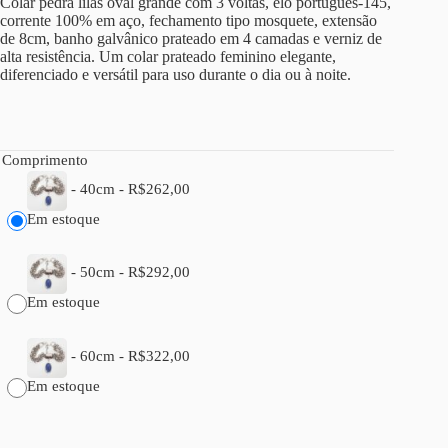
Colar pedra lilás oval grande com 3 voltas, elo português-145,
corrente 100% em aço, fechamento tipo mosquete, extensão
de 8cm, banho galvânico prateado em 4 camadas e verniz de
alta resistência. Um colar prateado feminino elegante,
diferenciado e versátil para uso durante o dia ou à noite.
Comprimento
-
40cm
-
R$
262,00
Em estoque
-
50cm
-
R$
292,00
Em estoque
-
60cm
-
R$
322,00
Em estoque