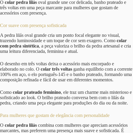
O
colar pedra lilás
oval grande une cor delicada, banho prateado e
três voltas em uma peça marcante para mulheres que gostam de
acessórios com presença.
Cor suave com presença sofisticada
A pedra lilás oval grande cria um ponto focal elegante no visual,
trazendo luminosidade e um toque de cor sem exagero. Como
colar
com pedra sintética
, a peça valoriza o brilho da pedra artesanal e cria
uma leitura diferenciada, feminina e atual.
O desenho em três voltas deixa o acessório mais encorpado e
elaborado no colo. O
colar três voltas
ganha equilíbrio com a corrente
100% em aço, o elo português-145 e o banho prateado, formando uma
composição refinada e fácil de usar em diferentes momentos.
Como
colar prateado feminino
, ele traz um charme mais misterioso e
sofisticado ao look. O brilho prateado conversa bem com o lilás da
pedra, criando uma peça elegante para produções do dia ou da noite.
Para mulheres que gostam de elegância com personalidade
O
colar pedra lilás
combina com mulheres que apreciam acessórios
marcantes, mas preferem uma presença mais suave e sofisticada. É