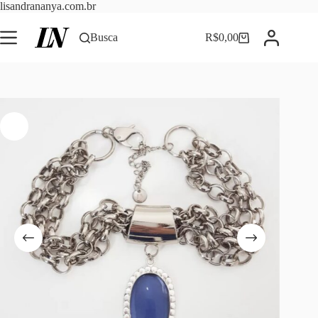
Pular
lisandrananya.com.br
para
o
Busca
R$
0,00
Carrinho
conteúdo