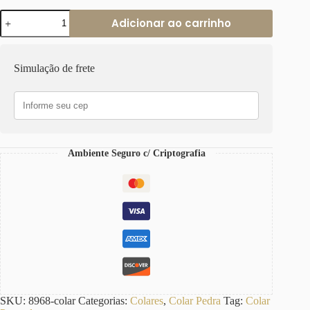
Colar
Adicionar ao carrinho
Pedra
Lilás
Oval
Grande
Simulação de frete
3
Voltas
com
Banho
Prateado
quantidade
Ambiente Seguro c/ Criptografia
SKU:
8968-colar
Categorias:
Colares
,
Colar Pedra
Tag:
Colar