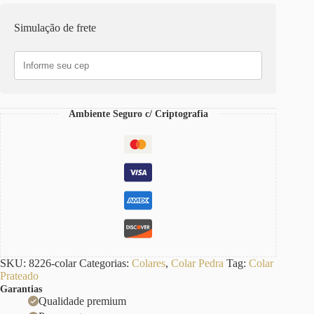
Azul
Bisotada
Simulação de frete
Elo
Cadeado-
22
Corrente
Aço
Banho
Galvânico
Ambiente Seguro c/ Criptografia
quantidade
SKU:
8226-colar
Categorias:
Colares
,
Colar Pedra
Tag:
Colar
Prateado
Garantias
Qualidade premium