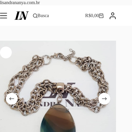
Pular
lisandrananya.com.br
para
o
Busca
R$
0,00
Carrinho
conteúdo