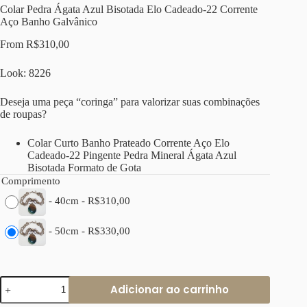
Colar Pedra Ágata Azul Bisotada Elo Cadeado-22 Corrente
Aço Banho Galvânico
From
R$
310,00
Look: 8226
Deseja uma peça “coringa” para valorizar suas combinações
de roupas?
Colar Curto Banho Prateado Corrente Aço Elo
Cadeado-22 Pingente Pedra Mineral Ágata Azul
Bisotada Formato de Gota
Comprimento
-
40cm
-
R$
310,00
-
50cm
-
R$
330,00
Colar
Adicionar ao carrinho
Pedra
Ágata