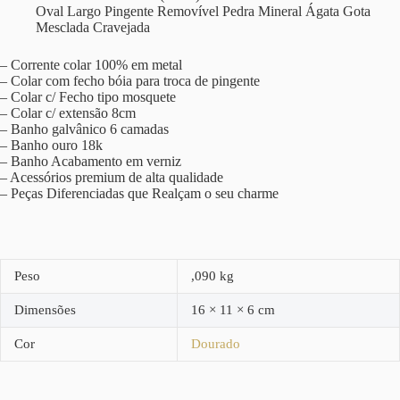
Oval Largo Pingente Removível Pedra Mineral Ágata Gota
Mesclada Cravejada
– Corrente colar 100% em metal
– Colar com fecho bóia para troca de pingente
– Colar c/ Fecho tipo mosquete
– Colar c/ extensão 8cm
– Banho galvânico 6 camadas
– Banho ouro 18k
– Banho Acabamento em verniz
– Acessórios premium de alta qualidade
– Peças Diferenciadas que Realçam o seu charme
Peso
,090 kg
Dimensões
16 × 11 × 6 cm
Cor
Dourado