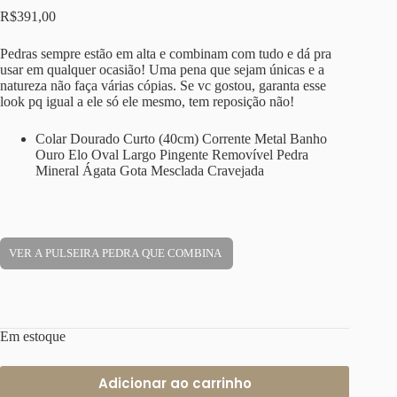
R$
391,00
Pedras sempre estão em alta e combinam com tudo e dá pra
usar em qualquer ocasião! Uma pena que sejam únicas e a
natureza não faça várias cópias. Se vc gostou, garanta esse
look pq igual a ele só ele mesmo, tem reposição não!
Colar Dourado Curto (40cm) Corrente Metal Banho
Ouro Elo Oval Largo Pingente Removível Pedra
Mineral Ágata Gota Mesclada Cravejada
VER A PULSEIRA PEDRA QUE COMBINA
Em estoque
Adicionar ao carrinho